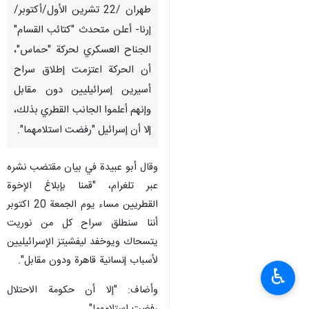
طهران /22 تشرين الأول/أكتوبر/
إرنا- أعلن متحدث "كتائب القسام"
الجناح العسكري لحركة "حماس"،
أن الحركة اعتزمت إطلاق سراح
أسيرين إسرائيليين دون مقابل
وإنهم أعلموا الجانب القطري بذلك،
إلا أن إسرائيل "رفضت استلامهما".
وقال أبو عبيدة في بيان مقتضب نشره
عبر تلغرام، "قمنا بإبلاغ الإخوة
القطريين مساء يوم الجمعة 20 اکتوبر
أننا سنطلق سراح كل من نوريت
يتسحاك ويوخفد ليفشيتز الإسرائيليين
لأسباب إنسانية قاهرة ودون مقابل".
♿︎
وأضاف: "إلا أن حكومة الاحتلال
رفضت استلامهما".