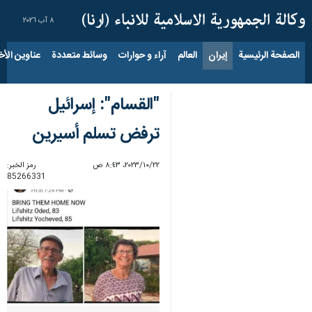
٨ آب ٢٠٢٦
الصفحة الرئيسية
إيران
العالم
آراء و حوارات
وسائط متعددة
عناوين الأخب
"القسام": إسرائيل
ترفض تسلم أسيرين
٢٢‏/١٠‏/٢٠٢٣، ٨:٤٣ ص
رمز الخبر:
85266331