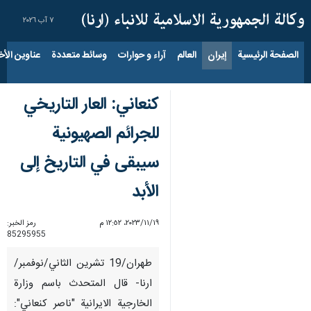
٧ آب ٢٠٢٦
الصفحة الرئيسية
إيران
العالم
آراء و حوارات
وسائط متعددة
عناوين الأخب
كنعاني: العار التاريخي
للجرائم الصهيونية
سيبقى في التاريخ إلى
الأبد
١٩‏/١١‏/٢٠٢٣، ١٢:٥٢ م
رمز الخبر:
85295955
طهران/19 تشرین الثاني/نوفمبر/
ارنا- قال المتحدث باسم وزارة
الخارجية الايرانية "ناصر كنعاني":