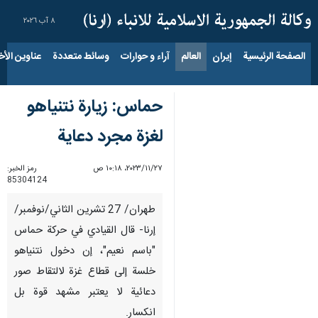
٨ آب ٢٠٢٦
الصفحة الرئيسية
إيران
العالم
آراء و حوارات
وسائط متعددة
عناوين الأخب
حماس: زيارة نتنياهو
لغزة مجرد دعاية
٢٧‏/١١‏/٢٠٢٣، ١٠:١٨ ص
رمز الخبر:
85304124
طهران/ 27 تشرين الثاني/نوفمبر/
إرنا- قال القيادي في حركة حماس
"باسم نعيم"، إن دخول نتنياهو
خلسة إلى قطاع غزة لالتقاط صور
دعائية لا يعتبر مشهد قوة بل
انكسار.