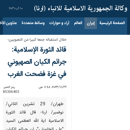
١٠ آب ٢٠٢٦
الصفحة الرئيسية
إيران
العالم
آراء و حوارات
وسائط متعددة
عناوين الأخب
خلال استقباله جمعا كبيرا من التعبويين؛
قائد الثورة الإسلامیة:
جرائم الکیان الصهيوني
في غزة فضحت الغرب
٢٩‏/١١‏/٢٠٢٣، ١١:٤٨ ص
رمز الخبر:
85306403
طهران/ 29 تشرين الثاني/
نوفمبر/ ارنا- قال قائد الثورة
الاسلامية اية الله العظمى السيد
"علي الخامنئي"، ان جرائم الکیان