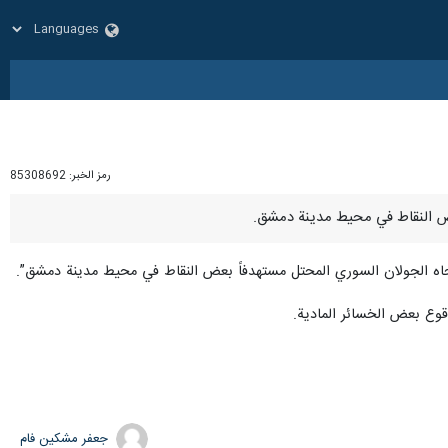
رمز الخبر:
85308692
وع بعض الخسائر المادية.
جعفر مشکین فام