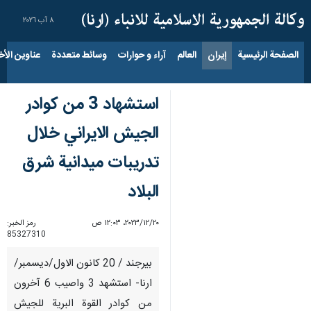
٨ آب ٢٠٢٦
الصفحة الرئيسية
إيران
العالم
آراء و حوارات
وسائط متعددة
عناوين الأخب
استشهاد 3 من كوادر
الجيش الايراني خلال
تدريبات ميدانية شرق
البلاد
٢٠‏/١٢‏/٢٠٢٣، ١٢:٠٣ ص
رمز الخبر:
85327310
بيرجند / 20 كانون الاول/ديسمبر/
ارنا- استشهد 3 واصيب 6 آخرون
من كوادر القوة البرية للجيش