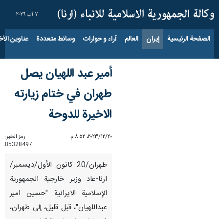
٧ آب ٢٠٢٦
الصفحة الرئيسية
إيران
العالم
آراء و حوارات
وسائط متعددة
عناوين الأخب
أمير عبد اللهيان يصل
طهران في ختام زيارته
الاخيرة للدوحة
٢٠‏/١٢‏/٢٠٢٣، ٨:٥٢ م
رمز الخبر:
85328497
طهران/20 کانون الأول/دیسمبر/
ارنا-عاد وزير خارجية الجمهورية
الإسلامية الايرانية "حسين امير
عبداللهيان"، قبل قليل، إلى طهران،