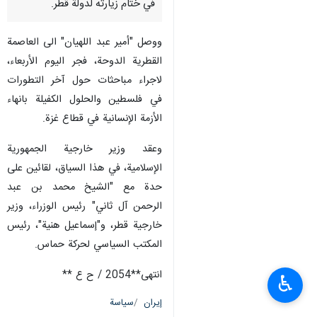
في ختام زيارته لدولة قطر.
ووصل "أمير عبد اللهيان" الی العاصمة
القطرية الدوحة، فجر اليوم الأربعاء،
لاجراء مباحثات حول آخر التطورات
في فلسطين والحلول الكفيلة بانهاء
الأزمة الإنسانية في قطاع غزة.
وعقد وزير خارجية الجمهورية
الإسلامية، في هذا السياق، لقائين على
حدة مع "الشيخ محمد بن عبد
الرحمن آل ثاني" رئيس الوزراء، وزير
خارجية قطر، و"إسماعيل هنية"، رئيس
المكتب السياسي لحركة حماس.
انتهی**2054 / ح ع **
♿︎
إيران
سياسة