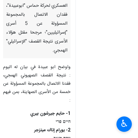
العسكري لحركة حماس "ابوعبيدة"،
فقدان الاتصال بالمجموعة
المسؤولة عن 5 أسرى
"إسرائيليين"؛ مرجحا مقتل هؤلاء
الأسرى نتيجة القصف "الإسرائيلي"
الهمجي.
واوضح ابو عبيدة في بيان له اليوم
: نتيجة القصف الصهيوني الهمجي،
فقدنا الاتصال بالمجموعة المسؤولة عن
خمسة من الأسرى الصهاينة، بمن فيهم
:
1- حايم جيرشون بيري
♿︎
חיים פרי
2- يورام إتاك ميتزجر