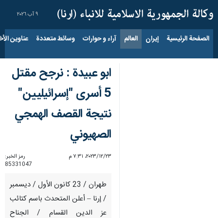
٩ آب ٢٠٢٦
الصفحة الرئيسية
إيران
العالم
آراء و حوارات
وسائط متعددة
عناوين الأخب
ابو عبيدة : نرجح مقتل
5 أسرى "إسرائيليين"
نتيجة القصف الهمجي
الصهيوني
٢٣‏/١٢‏/٢٠٢٣، ٧:٣١ م
رمز الخبر:
85331047
طهران / 23 كانون الأول / ديسمبر
/ إرنا – أعلن المتحدث باسم كتائب
عز الدين القسام / الجناح