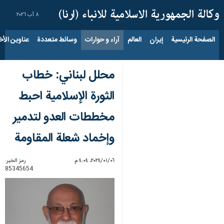
٨ آب ٢٠٢٦
الصفحة الرئيسية
إيران
العالم
آراء و حوارات
وسائط متعددة
عناوين الأخب
محلل لبناني: خطاب
الثورة الإسلامية احبط
مخططات العدو لتدمير
وإخماد شعلة المقاومة
٠٦‏/٠١‏/٢٠٢٤، ٤:٠٤ م
رمز الخبر:
85345654