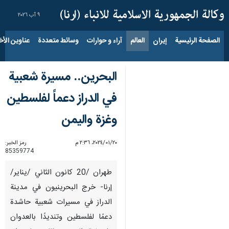
٩ آب ٢٠٢٦
الصفحة الرئيسية
إيران
العالم
آراء و حوارات
وسائط متعددة
عناوين الأخب
البحرين.. مسيرة شعبية
في الدراز دعماً لفلسطين
وغزة واليمن
٢٠‏/٠١‏/٢٠٢٤، ٢:٣٦ م
رمز الخبر:
85359774
طهران /20 كانون الثاني /يناير/
إرنا- خرج البحرينيون في مدينة
الدراز في مسيرات شعبية حاشدة
دعمًا لفلسطين وتنديدًا بالعدوان