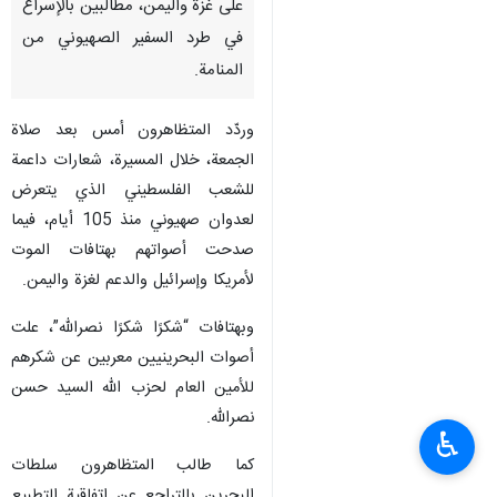
على غزة واليمن، مطالبين بالإسراع
في طرد السفير الصهيوني من
المنامة.
وردّد المتظاهرون أمس بعد صلاة
الجمعة، خلال المسيرة، شعارات داعمة
للشعب الفلسطيني الذي يتعرض
لعدوان صهيوني منذ 105 أيام، فيما
صدحت أصواتهم بهتافات الموت
لأمريكا وإسرائيل والدعم لغزة واليمن.
وبهتافات “شكرًا شكرًا نصرالله”، علت
أصوات البحرينيين معربين عن شكرهم
للأمين العام لحزب الله السيد حسن
نصرالله.
♿︎
كما طالب المتظاهرون سلطات
البحرين بالتراجع عن اتفاقية التطبيع