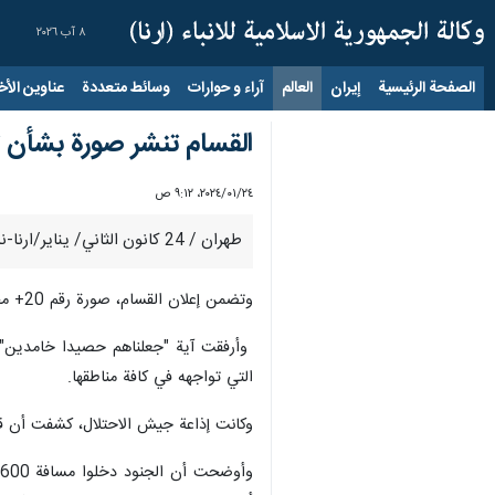
٨ آب ٢٠٢٦
الصفحة الرئيسية
إيران
العالم
آراء و حوارات
وسائط متعددة
عناوين الأخب
القسام تنشر صورة بشأن ت
٢٤‏/٠١‏/٢٠٢٤، ٩:١٢ ص
طهران / 24 كانون الثاني/ يناير/ارنا-نشرت كتائب القسام صورة، ألمحت فيها إلى مسؤوليتها عن الهجوم الذي تسبب في أكبر حصيلة قتلى للاحتلال، منذ بدء العدوان البري على قطاع غزة.
وتضمن إعلان القسام، صورة رقم 20+ محطما، في إشارة إلى تفجير المباني بقوات الاحتلال وحصد عدد كبير من الضباط والجنود.
وأرفقت آية "جعلناهم حصيدا خامدين"، م
التي تواجهه في كافة مناطقها.
وكانت إذاعة جيش الاحتلال، كشفت أن قوات من اللواء 261، كانت تقوم بعمليات تفخيخ لتفجير منازل الفلسطينيين،