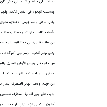
أطلقت على دبابة والثانية على مبنى كان 
وتسببت الهجوم في انفجار الألغام وانهي
وقال الناطق باسم جيش الاحتلال، دانيال
وأضاف: "الحرب لها ثمن باهظ وباهظ جد
من جانبه قال رئيس دولة الاحتلال يتس
وعلق وزير الحرب الإسرائيلي "يوآف غال
من جانبه قال رئيس الأركان السابق وال
وعلق رئيس المعارضة يائير لابيد: "هذا صباح صعب
من جهته، وصف الوزير المتطرف إيتمار بن غفير ما جرى، تعقيبا على إعلان مقتل
بدوره علق وزير المالية المتطرف بتسلئ
أما وزير التعليم الإسرائيلي، فوصف ما 