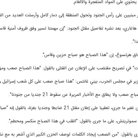
يحتوي على المواد المتفجرة والألغام.
ار مبنيين على رأس الجنود وتحول المنطقة إلى دمار كامل وأرسلت العديد من ال
 هاغاري، بعد نشره تفاصيل مقتل الجنود: "إن مهمتنا تسير وفق ظروف أمنية قا
ا".
حاق هرتسوغ، إن "هذا الصباح هو صباح حزين وقاس".
انت" في تصريح مقتضب على الإعلان عن القتلى بالقول: "هذا الصباح صعب ومؤل
وزير في مجلس الحرب، بيني غانتس: "هذا صباح صعب على كل شعب إسرائيل ونتذ
 ولا يطاق مع الأخبار المريرة عن سقوط 21 جنديا من جنودنا".
 21 ضابطا وجنديا بغزة، بالقول إنه "صباح صعب ومؤلم، القلب منكسر ومحطم".
يل سموتريتش، على ما جرى بالقول: "القلب في هذا الصباح منكسر ومحطم".
جرى بالقول: "من الصعب إيجاد الكلمات لوصف الحزن الكبير الذي أشعر به مع نش