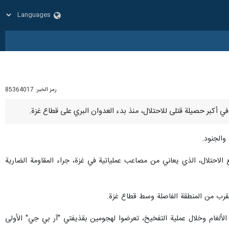
رمز الخبر:
85364017
لاحتلال، الذي يعاني من مصاعب عملياتية في غزة، جراء المقاومة الضارية
600 متر، من الشريط الفاصل، في منطقة مخيم المغازي لتدمير 10 منازل بواسطة الألغام وخلال عملية التفخيخ، تعرضوا لهجومين بقذيفتي "آر بي جي" الأولى