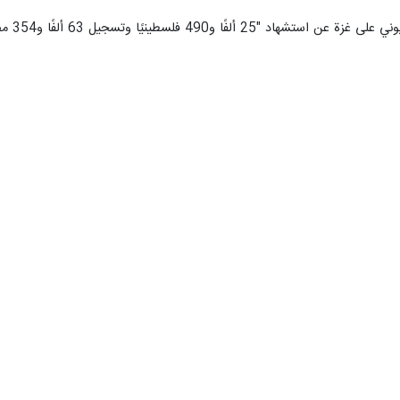
 ألفًا و354 مصابًا، معظمهم أطفال ونساء"، وفقا للسلطات الفلسطينية.