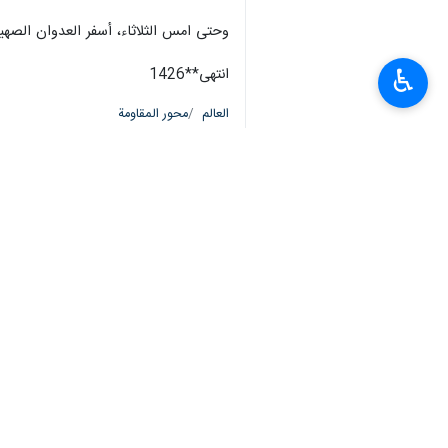
وحتى امس الثلاثاء، أسفر العدوان الصهیوني على غزة عن استشهاد "25 ألفًا و490 فلسطينيًا وتسجيل 63
♿︎
انتهی**1426
العالم
محور المقاومة
٠ Persons
سمات
كتائب القسام
حصيلة قتلى للاحتلال
فلسطین
غزة
ملفات إخبارية
عملية طوفان الأقصى