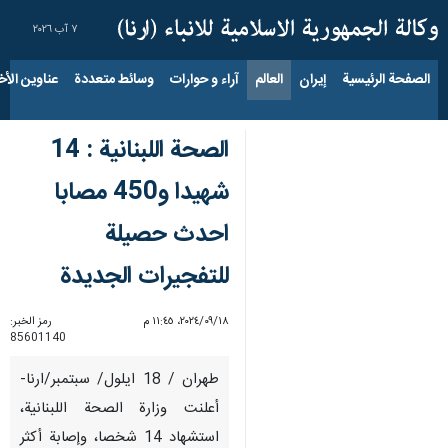
٧ آب ٢٠٢٦
الصفحة الرئيسية
إيران
العالم
آراء و حوارات
وسائط متعددة
عناوين الأخب
الصحة اللبنانية : 14
شهيدا و450 مصابا
احدث حصيلة
للتفجيرات الجديدة
١٨‏/٠٩‏/٢٠٢٤، ١١:٤٥ م
رمز الخبر:
85601140
طهران / 18 ايلول/ سبتمبر/ارنا-
أعلنت وزارة الصحة اللبنانية،
استشهاد 14 شخصا، وإصابة أكثر