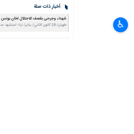
أخبار ذات صلة
شهداء وجرحى بقصف الاحتلال لخان يونس وم
♿︎
طهران/ 28 كانون الثاني/ يناير/ ارنا- استشهد عدد من الفلسطینیین، فجر اليوم الأحد، بعد قصف طائرات…
استشهاد شاب فلسطيني شمال الضفة الغربية
طهران 27 كانون الثاني /يناير/ارنا - أفادت مصادر إخبارية عن استشهاد شاب فلسطيني برصاص جنود الاحتلال…
استشهاد 28 فلسطينيا خلال قصف صهيوني على خان يونس
طهران /27 كانون الثاني/يناير/إرنا- أعلنت مصادر فلسطينية استشهاد 28 فلسطينيا وأكثر من 80 جريحا…
تعليقك