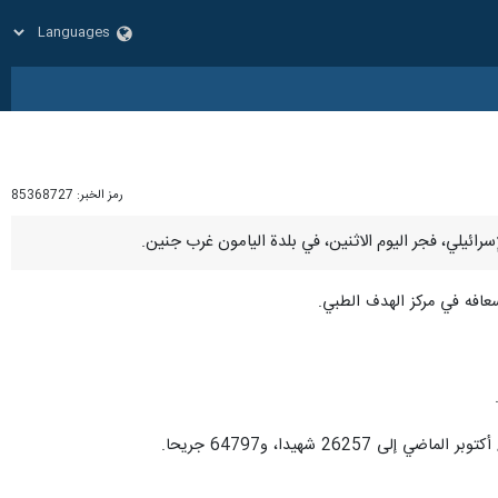
رمز الخبر:
85368727
 شهيدا، و64797 جريحا.