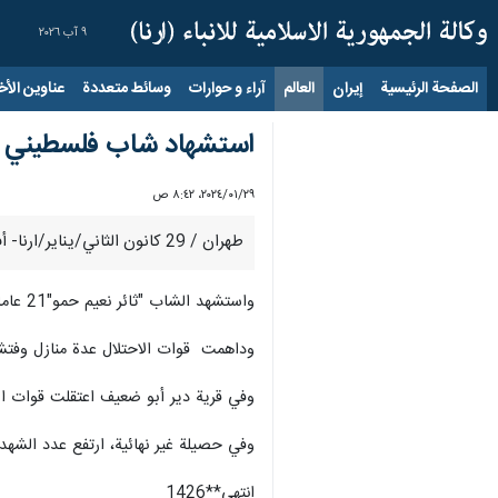
٩ آب ٢٠٢٦
الصفحة الرئيسية
إيران
العالم
آراء و حوارات
وسائط متعددة
عناوين الأخب
استشهاد شاب فلسطيني بر
٢٩‏/٠١‏/٢٠٢٤، ٨:٤٢ ص
طهران / 29 كانون الثاني/يناير/ارنا- أفادت مصادر الفلسطينية عن استشهاد شاب فلسطيني برصاص قوات الاحتلال الإسرائيلي، فجر اليوم الاثنين، في بلدة اليامون غرب جنين.
واستشهد الشاب "ثائر نعيم حمو"21 عاما متأثرا بإصابته برصاص قوات الاحتلال في البطن وذلك بعد محاولات حثيثة لإسعافه في مركز الهدف الطبي.
وداهمت قوات الاحتلال عدة منازل وفتشت
وفي قرية دير أبو ضعيف اعتقلت قوات الا
وفي حصيلة غير نهائية، ارتفع عدد الشهداء والج
انتهی**1426