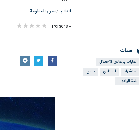
العالم
محور المقاومة
٠ Persons
سمات
اصابات برصاص الاحتلال
استشهاد
فلسطین
جنين
بلدة اليامون