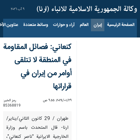
٩ آب ٢٠٢٦
الصفحة الرئيسية
إيران
العالم
آراء و حوارات
وسائط متعددة
عناوين الأخب
کنعاني: فصائل المقاومة
في المنطقة لا تتلقى
أوامر من إيران في
قراراتها
٢٩‏/٠١‏/٢٠٢٤، ٩:٥٥ ص
رمز الخبر:
85368819
طهران / 29 كانون الثاني/يناير/
ارنا- قال المتحدث باسم وزارة
الخارجية الايرانية "ناصر كنعاني"،