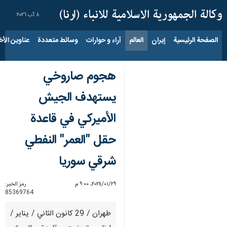
٨ آب ٢٠٢٦
الصفحة الرئيسية
إيران
العالم
آراء و حوارات
وسائط متعددة
عناوين الأخب
هجوم صاروخي
يستهدف الجيش
الأميركي في قاعدة
حقل "العمر" النفطي
شرقي سوريا
٢٩‏/٠١‏/٢٠٢٤، ٩:٠٠ م
رمز الخبر:
85369764
طهران / 29 كانون الثاني / يناير /