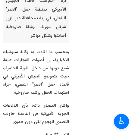
ارنا –تعرضت قاعدة الجيش
الأميركي بمنطقة حقل "العمر"
النفطي، في ريف محافظة دير الزور
شرقي سوريا، لرشقة صاروخية
أصابتها بشكل مباشر.
وبحسب ما افادت به وكالة سبوتنيك
الاخبارية، إن أصوات انفجارات عنيفة
سُمع دويها من داخل القرية الخضراء،
حيث يتموضع الجيش الأميركي في
قاعدة حقل "العمر" النفطي، جراء
استهداف الحقل برشقة صاروخية.
واشار المصدر ذاته، بأن الدفاعات
الجوية الأميركية في القاعدة حاولت
♿︎
التصدي للهجوم لكن دون جدوى.