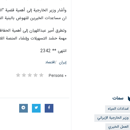
طهران / 18 شباط/فبراير/ارنا
ضرورة تركيز الأعمال الخيرية في مجال إ