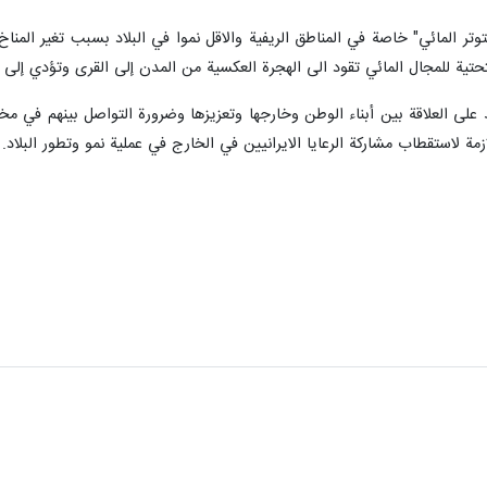
- أكد وزير الخارجية الايراني حسين امير عبداللهيان، ضرورة الاهتمام بقضية "التوت
مدادات المياه.