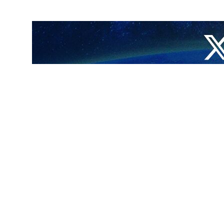
لناشطة في الشؤون الخيرية.
 داخل وخارج البلاد لبناء إيران قوية، تمت مناقشة أهم القضايا والأولويات
ر إيران الإسلامية، معربا عن تقديره للأعمال المتخصصة التي يقومون بها من
اخ، وشدد على ضرورة التركيز في العمل الخيري على مجال إمدادات المياه وقال
زيز الأمن المستقر في البلاد.
ختلف المجالات، وقال: إن المجلس الأعلى لشؤون الإيرانيين في الخارج يتولى