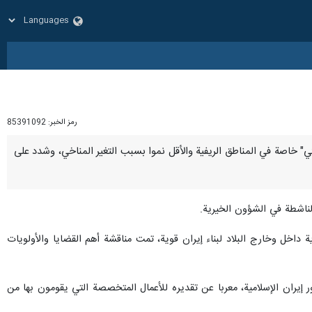
رمز الخبر:
85391092