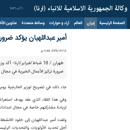
٦ آب ٢٠٢٦
الصفحة الرئيسية
إيران
العالم
آراء و حوارات
وسائط متعددة
عناوين الأخب
أمير عبداللهيان يؤكد ضرور
١٨‏/٠٢‏/٢٠٢٤، ١١:٥٥ م