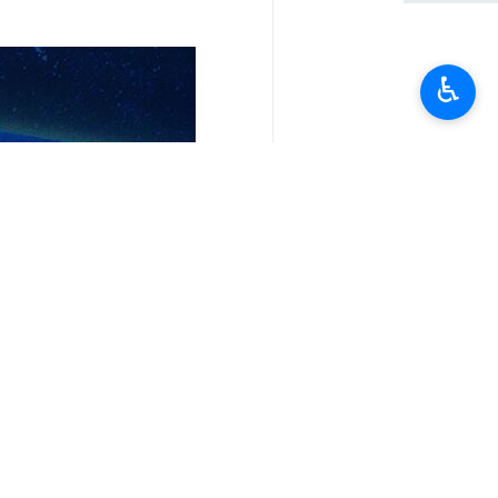
جاء ذلك في تصريح لوزير الخارجية يوم ا
♿︎
وفي هذا اللقاء الذي عقد بهدف استعراض 
لزيادة مشاركتهم خاصة في مجال امدادات ا
ولفت أمير عبداللهيان إلى خلود الانشطة
أجل تحديد الأولويات والتحديات الرئيسية
وأشار وزير الخارجية إلى أهمية قضية "ال
ان مساعدات الخيرين للنهوض بالبنية التح
وتطرق أمير عبداللهيان إلى أهمية الحفا
مهمة حشد التسهيلات وإنشاء المنصة اللاز
انتهى ** 2342
إيران
اقتصاد