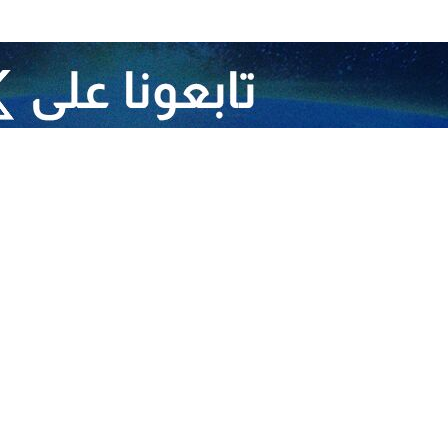
لاحد خلال لقائه مجموعة من الشخصيات الإيرانية البارزة داخل وخارج البلاد ا
آخر الإنجازات والخدمات التي قدمها الناشطون الإيرانيون في الاعمال الخيرية
لمياه الى المناطق الاقل نموا.
 التي يقوم بها المحسنون الايرانيون داخل البلاد وخارجها ودورها في نمو وتطو
 للبلاد.
توتر المائي" خاصة في المناطق الريفية والاقل نموا في البلاد بسبب تغير المن
تية للمجال المائي تقود الى الهجرة العكسية من المدن إلى القرى وتؤدي إلى تع
ظ على العلاقة بين أبناء الوطن وخارجها وتعزيزها وضرورة التواصل بينهم في م
مة لاستقطاب مشاركة الرعايا الايرانيين في الخارج في عملية نمو وتطور البلاد.