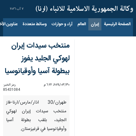
٧ آب ٢٠٢٦
الصفحة الرئيسية
إيران
العالم
آراء و حوارات
وسائط متعددة
عناوين الأخب
منتخب سيدات إيران
لهوكي الجليد یفوز
ببطولة آسيا وأوقيانوسيا
٣٠‏/٠٣‏/٢٠٢٤، ٦:٢٢ م
رمز الخبر:
85431084
طهران/30 اذار/مارس/ارنا-فاز
منتخب سيدات إيران لهوكي
الجليد، بلقب بطولة آسيا
وأوقيانوسيا في قرغيزستان.