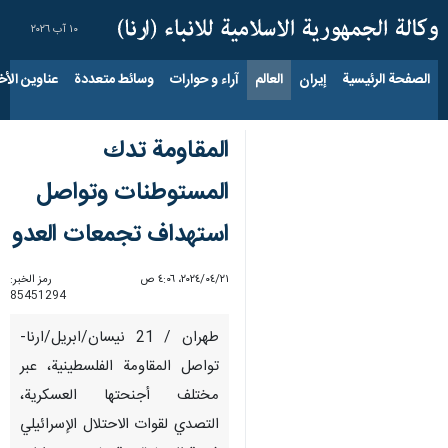
١٠ آب ٢٠٢٦
الصفحة الرئيسية
إيران
العالم
آراء و حوارات
وسائط متعددة
عناوين الأخب
المقاومة تدك
المستوطنات وتواصل
استهداف تجمعات العدو
٢١‏/٠٤‏/٢٠٢٤، ٤:٠٦ ص
رمز الخبر:
85451294
طهران / 21 نيسان/ابريل/ارنا-
تواصل المقاومة الفلسطينية، عبر
مختلف أجنحتها العسكرية،
التصدي لقوات الاحتلال الإسرائيلي