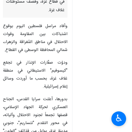
في قطاع غزة، وقصف مستوطنات
غلاف غزة.
وأفاد مراسل فلسطين اليوم بوقوع
اشتباكات بين المقاومة وقوات
الاحتلال في مناطق المُغراقة والزهراء،
شمالي المحافظة الوسطى في القطاع.
ودوّت صفّارات الإنذار في تجمّع
"كيسوفيم" الاستيطاني في منطقة
غلاف غزة، بحسب ما أوردت وسائل
إعلام إسرائيلية.
بدورها، أعلنت سرايا القدس، الجناح
العسكري لحركة الجهاد الإسلامي،
قصفها تجمعاً لجنود الاحتلال وآلياته،
♿︎
في محور التقدم "نتساريم"، جنوبي
مدينة غزة، بوابل من قذائف "الهاون"