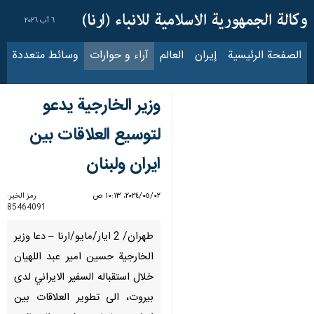
٦ آب ٢٠٢٦
الصفحة الرئيسية
إيران
العالم
آراء و حوارات
وسائط متعددة
عناوين الأخب
وزير الخارجية يدعو
لتوسيع العلاقات بين
ايران ولبنان
٠٢‏/٠٥‏/٢٠٢٤، ١٠:١٣ ص
رمز الخبر:
85464091
طهران/ 2 ايار/مايو/ارنا – دعا وزير
الخارجية حسين امير عبد اللهيان
خلال استقباله السفير الايراني لدى
بيروت، الى تطوير العلاقات بين