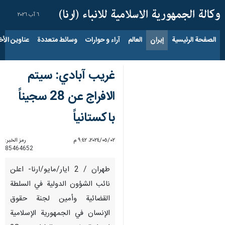
٦ آب ٢٠٢٦
الصفحة الرئيسية
إيران
العالم
آراء و حوارات
وسائط متعددة
عناوين الأخب
غريب آبادي: سيتم
الافراج عن 28 سجيناً
باكستانياً
٠٢‏/٠٥‏/٢٠٢٤، ٩:٤٢ م
رمز الخبر:
85464652
طهران / 2 ايار/مايو/ارنا- اعلن
نائب الشؤون الدولية في السلطة
القضائية وأمين لجنة حقوق
الإنسان في الجمهورية الإسلامية