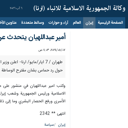
٦ آب ٢٠٢٦
الصفحة الرئيسية
إيران
العالم
آراء و حوارات
وسائط متعددة
عناوين الأخب
أمير عبداللهيان يتحدث عن
٠٧‏/٠٥‏/٢٠٢٤، ٤:٠٣ ص