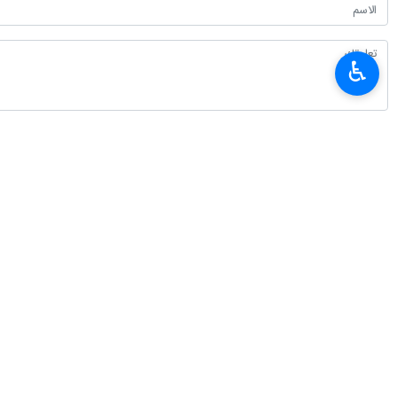
♿︎
طهران / 7 ايار/مايو/ ارنا- ا
حول رد حماس بشان مقترح الوساطة ال
وكتب امير عبداللهيان في منشور على مو
الاسلامية ورئيس الجمهورية وشعب إيرا
الأسرى ورفع الحصار البشري وما إلى ذلك
انتهى ** 2342
إيران
سياسة
٠ Persons
سمات