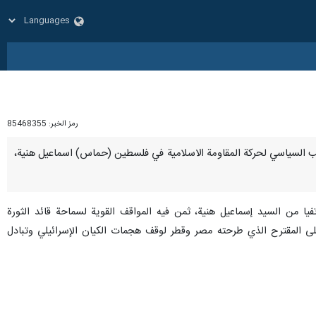
رمز الخبر:
85468355