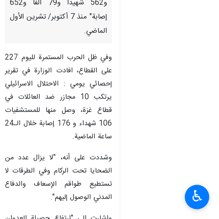
و562 شهيدا و79 ألفا و652
إصابة" منذ 7 أكتوبر/ تشرين الأول
الماضي.
وفي ظل الحرب المستمرة لليوم 227
على القطاع، افادت الوزارة في تقرير
إحصائي يومي : الاحتلال الاسرائيلي
يرتكب 10 مجازر ضد العائلات في
قطاع غزة، وصل منها للمستشفيات
106 شهداء و 176 إصابة خلال الـ24
ساعة الماضية.
وشددت على أنه، "لا يزال عدد من
الضحايا تحت الركام وفي الطرقات لا
تستطيع طواقم الإسعاف والدفاع
♿︎
المدني الوصول إليهم".
واشارت الى "ارتفاع حصيلة العدوان