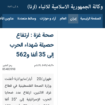
٨ آب ٢٠٢٦
الصفحة الرئيسية
إيران
العالم
آراء و حوارات
وسائط متعددة
عناوين الأخب
صحة غزة : ارتفاع
حصيلة شهداء الحرب
إلى 35 ألفا و562
٢٠‏/٠٥‏/٢٠٢٤، ٥:٢٤ م
رمز الخبر:
85483998
طهران/20 أیار/مایو/ارنا-أعلنت
وزارة الصحة الفلسطينية في قطاع
غزة، الاثنين، ارتفاع عدد ضحايا
الحرب الإسرائيلية إلى "35 ألفا