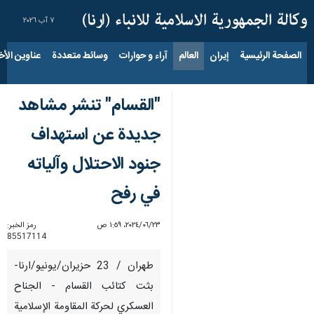
٧ آب ٢٠٢٦
الصفحة الرئيسية
إيران
العالم
آراء و حوارات
وسائط متعددة
عناوين الأخب
"القسام" تنشر مشاهد
جديدة عن استهداف
جنود الاحتلال وآلياته
في رفح
٢٣‏/٠٦‏/٢٠٢٤، ١:٥٩ ص
رمز الخبر:
85517114
طهران / 23 حزيران/يونيو/ارنا-
بثت كتائب القسام - الجناح
العسكري لحركة المقاومة الإسلامية