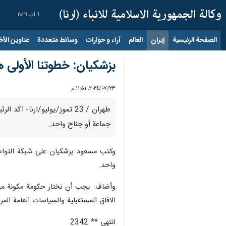
٦ آب ٢٠٢٦
الصفحة الرئيسية
إيران
العالم
آراء و حوارات
وسائط متعددة
عناوين الأخب
بزشكيان: خطوتنا الأولى 
٢٣‏/٠٧‏/٢٠٢٤، ١١:٥١ م