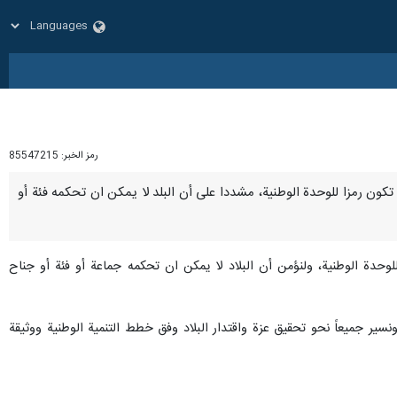
رمز الخبر:
85547215