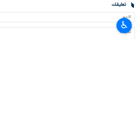
طهران / 23 تموز/يوليو/ارن
♿︎
جماعة أو جناح واحد.
واحد.
وأضاف: يجب أن نختار حكومة مكونة من م
الافاق المستقبلية والسياسات العامة المر
انتهى ** 2342
إيران
سياسة
٠ Persons