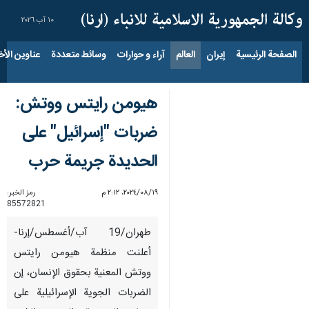
١٠ آب ٢٠٢٦
الصفحة الرئيسية
إيران
العالم
آراء و حوارات
وسائط متعددة
عناوين الأخب
هيومن رايتس ووتش:
ضربات "إسرائيل" على
الحديدة جريمة حرب
١٩‏/٠٨‏/٢٠٢٤، ٢:١٢ م
رمز الخبر:
85572821
طهران/19 آب/أغسطس/إرنا-
أعلنت منظمة هيومن رايتس
ووتش المعنية بحقوق الإنسان، إن
الضربات الجوية الإسرائيلية على