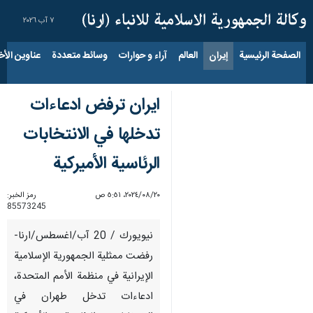
٧ آب ٢٠٢٦
الصفحة الرئيسية
إيران
العالم
آراء و حوارات
وسائط متعددة
عناوين الأخب
ايران ترفض ادعاءات
تدخلها في الانتخابات
الرئاسية الأميركية
٢٠‏/٠٨‏/٢٠٢٤، ٥:٥١ ص
رمز الخبر:
85573245