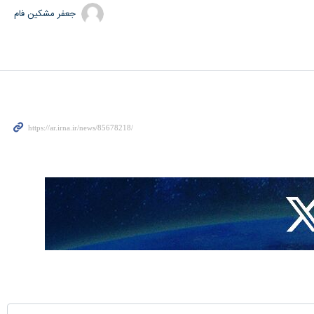
جعفر مشکین فام