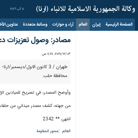
٨ آب ٢٠٢٦
الصفحة الرئيسية
إيران
العالم
آراء و حوارات
وسائط متعددة
عناوين الأخب
مصادر: وصول تعزيزات دعم
٠٣‏/١٢‏/٢٠٢٤، ٤:٢٨ ص
طهران / 3 كانون الاول/ديسم
محافظة حلب.
وأوضح المصدر، في تصريح للميادين الإثن
من جهته، كشف مصدر ميداني من حلفاء ا
انتهى ** 2342
العالم
محور المقاومة