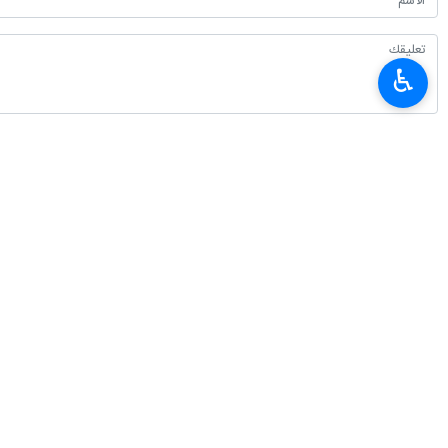
♿︎
أحدث الأخبار
قاليباف: الصحفيون مجاهدون.. الوعي خندقهم والحقيقة سلاحهم
٢٠٢٦-٠٨-٠٨ ٠٩:٠٢
وزارة الدفاع: الصحفيون يُعدون ركيزة أساسية في صياغة الخطاب الدفاعي الشام
٢٠٢٦-٠٨-٠٨ ٠٨:٥٩
الحرس الثوري: اعتراف وسائل الإعلام الأجنبية بهزيمة ترامب هو ثمرة نضال الإعل