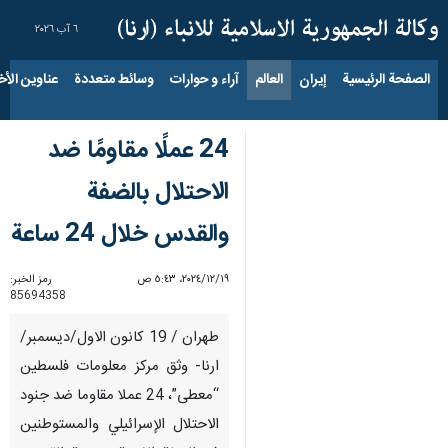
٦ آب ٢٠٢٦
الصفحة الرئيسية
إيران
العالم
آراء و حوارات
وسائط متعددة
عناوين الأخب
24 عملًا مقاومًا ضد
الاحتلال بالضفة
والقدس خلال 24 ساعة
١٩‏/١٢‏/٢٠٢٤، ٥:٤٣ ص
رمز الخبر:
85694358
طهران / 19 كانون الاول/ديسمبر/
ارنا- وثق مركز معلومات فلسطين
“معطى”، 24 عملا مقاوما ضد جنود
الاحتلال الإسرائيلي والمستوطنين