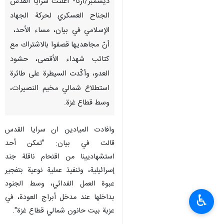
ديسمبر/ارنا- أعلنت سرايا القدس
الجناح العسكري لحركة الجهاد
الإسلامي في بيان، مساء الأحد،
أنّ مجاهديها قصفوا بالاشتراك مع
كتائب شهداء الأقصى، حشود
العدو، وأكّدت السيطرة على طائرة
استطلاع شمالي مخيم النصيرات،
وسط قطاع غزة.
وافادت الميادين ان سرايا القدس
قالت في بيان: "تمكن أحد
استشهاديينا من اقتحام ناقلة جند
إسرائيلية، وتنفيذ عملية نوعية بتفجير
عبوة العمل الفدائي، وسط الجنود
♿︎
بداخلها عند مدخل أبراج العودة، في
عزبة بيت حانون شمالي قطاع غزة".