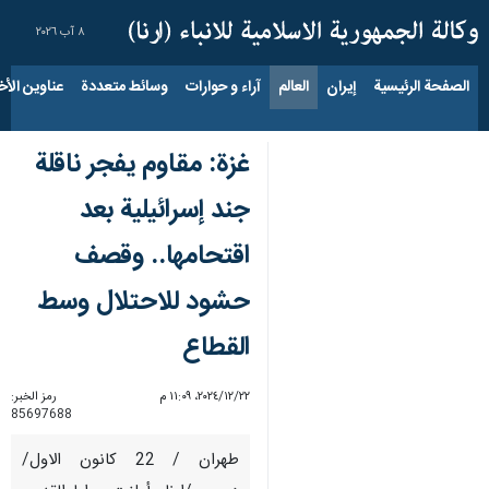
٨ آب ٢٠٢٦
الصفحة الرئيسية
إيران
العالم
آراء و حوارات
وسائط متعددة
عناوين الأخب
غزة: مقاوم يفجر ناقلة
جند إسرائيلية بعد
اقتحامها.. وقصف
حشود للاحتلال وسط
القطاع
٢٢‏/١٢‏/٢٠٢٤، ١١:٠٩ م
رمز الخبر:
85697688
طهران / 22 كانون الاول/