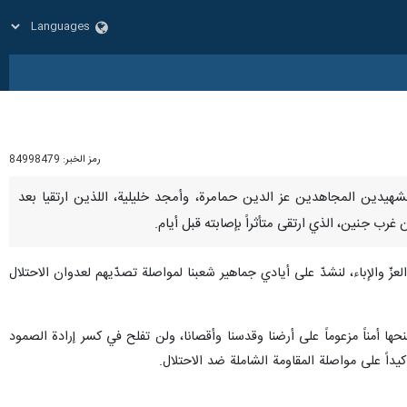
رمز الخبر:
84998479
ية الشهيدين المجاهدين عز الدين حمامرة، وأمجد خليلية، اللذين ارتقيا بعد
ب جنين، الذي ارتقى متأثراً بإصابته قبل أيام.
زّ والإباء، لنشدّ على أيادي جماهير شعبنا لمواصلة تصدّيهم لعدوان الاحتلال
نحها أمناً مزعوماً على أرضنا وقدسنا وأقصانا، ولن تفلح في كسر إرادة الصمود
يداً على مواصلة المقاومة الشاملة ضد الاحتلال.