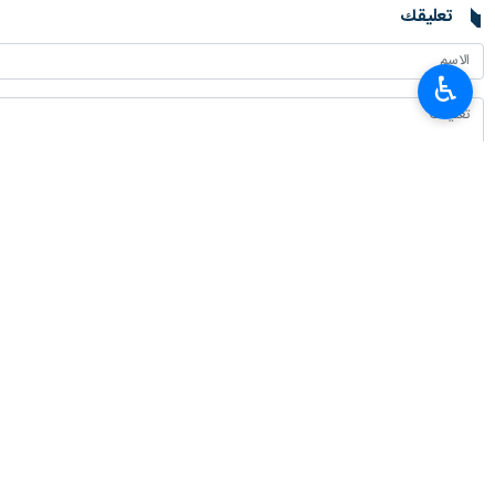
تعليقك
♿︎
أحدث الأخبار
وزير الصناعة: إيران شريك استراتيجي للاتحاد الاقتصادي الأوراسي لتعزيز التجارة 
٢٠٢٦-٠٨-٠٧ ١٤:٢٢
خطيب جمعة طهران: الثورة الإسلامية ثمرة مدرسة عاشوراء والسيدة زينب (ع) قائ
٢٠٢٦-٠٨-٠٧ ١٣:١٤