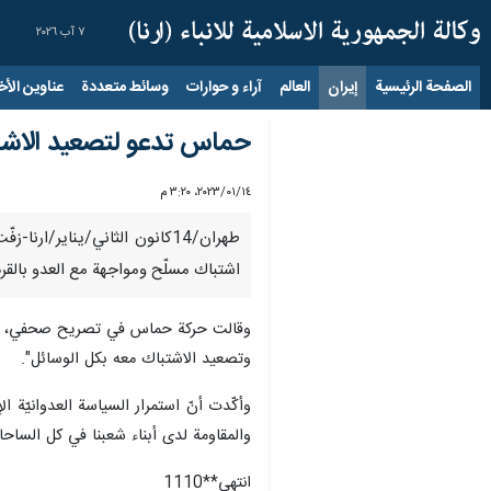
٧ آب ٢٠٢٦
الصفحة الرئيسية
إيران
العالم
آراء و حوارات
وسائط متعددة
عناوين الأخب
حماس تدعو لتصعيد الاشت
١٤‏/٠١‏/٢٠٢٣، ٣:٢٠ م
طهران/14كانون الثاني/يناير
اشتباك مسلّح ومواجهة مع العدو بالقر
وقالت حركة حماس في تصريح صحفي، اليوم ا
وتصعيد الاشتباك معه بكل الوسائل".
وأكّدت أنّ استمرار السياسة العدوانيّة ا
والمقاومة لدى أبناء شعبنا في كل الساحات
انتهى**1110