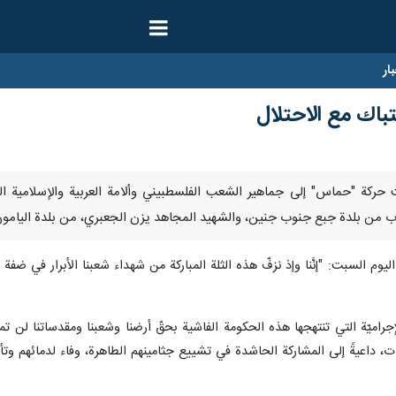
ار
باك مع الاحتلال
/ارنا-زفّت حركة "حماس" إلى جماهير الشعب الفلسطبيني وألامة العربية والإسلام
ب من بلدة جبع جنوب جنين، والشهيد المجاهد يزن الجعبري، من بلدة اليامون غر
لسبت: "إنَّنا وإذ نزفّ هذه الثلة المباركة من شهداء شعبنا الأبرار في ضفة الع
لإجراميّة التي تنتهجها هذه الحكومة الفاشية بحقّ أرضنا وشعبنا ومقدساتنا لن تم
، داعيةً إلى المشاركة الحاشدة في تشييع جثامينهم الطاهرة، وفاء لدمائهم وتأك