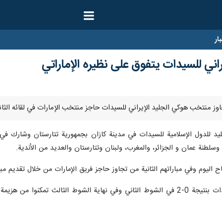
ار
ني للسيدات يتفوق علی نظيره الإماراتي