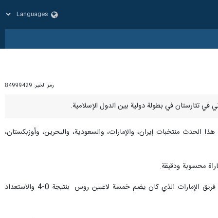
رمز الخبر:
84999429