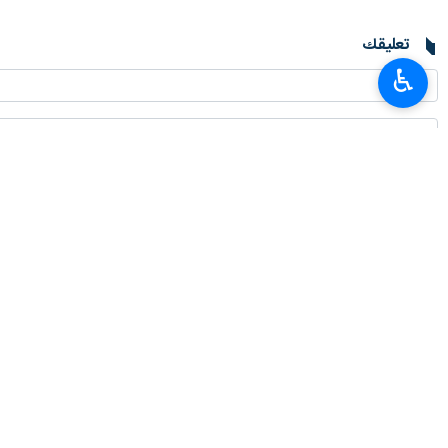
تعليقك
♿︎
أحدث الأخبار
أمين المجلس الأعلى للأمن القومي: لن يفتح مضيق هرمز ما لم تصحّح أمريكا سلو
٢٠٢٦-٠٨-٠٨ ١٨:٢٤
رئيس الجمهورية يهنئ الفريق الإيراني بإحراز 4 ميداليات في أولمبياد الذكاء الاصطناعي العالمي