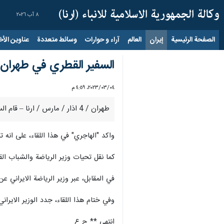
٨ آب ٢٠٢٦
الصفحة الرئيسية
إيران
العالم
آراء و حوارات
وسائط متعددة
عناوين الأخب
السفير القطري في طهران ي
٠٤‏/٠٣‏/٢٠٢٣، ٤:٥٩ م
طهران / 4 اذار / مارس / ارنا – قام السفير القطري في طهران "محمد بن حمد الهاجري"، اليوم السبت، بزيارة وزير الرياضة والشباب الايراني "سيد حميد سجادي" في المستشفى.
واكد "الهاجري" في هذا اللقاء، على انه 
كما نقل تحيات وزير الرياضة والشباب الق
في المقابل، عبر وزير الرياضة الايراني ع
وفي ختام هذا اللقاء، جدد الوزير الايراني 
انتهى ** ح ع