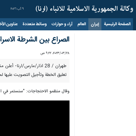
٩ آب ٢٠٢٦
الصفحة الرئيسية
إيران
العالم
آراء و حوارات
وسائط متعددة
عناوين الأخب
الصراع بين الشرطة الاسر
٢٨‏/٠٣‏/٢٠٢٣، ٩:٢٢ ص
طهران / 28 اذار/مارس/ارنا
تعليق الخطة وتأجيل التصويت عليها لم
وقال منظمو الاحتجاجات: "سنستمر في الت