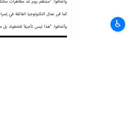
Mute
Settings
PIP
Enter
Download
♿︎
وأضافوا: "سننظم يوم غد مظاهرات مختلف
fullscreen
كما قرر عمال التكنولوجيا الفائقة في إ
وأضافوا: "هذا ليس تأجيلاً للخطوة، بل 