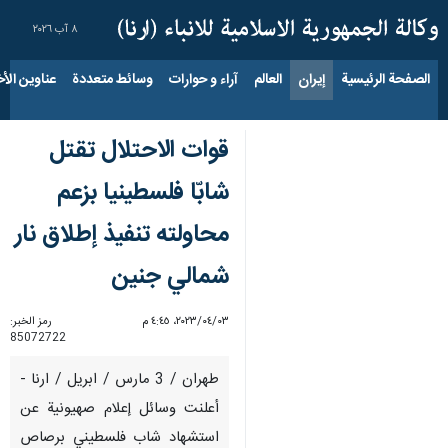
٨ آب ٢٠٢٦
الصفحة الرئيسية
إيران
العالم
آراء و حوارات
وسائط متعددة
عناوين الأخب
قوات الاحتلال تقتل
شابّا فلسطينيا بزعم
محاولته تنفيذ إطلاق نار
شمالي جنين
٠٣‏/٠٤‏/٢٠٢٣، ٤:٤٥ م
رمز الخبر:
85072722
طهران / 3 مارس / ابريل / ارنا -
أعلنت وسائل إعلام صهيونية عن
استشهاد شاب فلسطيني برصاص