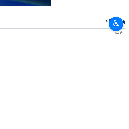
تعليقك
♿︎
أحدث الأخبار
مسؤول: إيران تستضيف بطولتي كرة القدم وكرة الصالات المدرسية الآسيويتين
٢٠٢٦-٠٨-٠٨ ١٤:٣٥