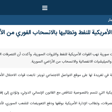
ار
أمريكية للنفط وتطالبها بالانسحاب الفوري من الأ
رنا- أدانت سورية نهب القوات الأمريكية للنفط والثروات السورية، وأكدت أن التصرفا
والميليشيات الانفصالية والانسحاب من الأراضي السورية.
ة في تغريدة لها على موقع التواصل الاجتماعي تويتر: تابعت قوات الاحتلال الأم
كية التي تتسم باللصوصية تتناقض مع القانون الإنساني الدولي، وتؤدي إلى إفق
رفات، وتطالب الإدارة الأمريكية بوقفها ودفع التعويضات للشعب السوري، لأنه ل