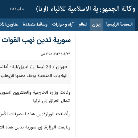
٨ آب ٢٠٢٦
الصفحة الرئيسية
إيران
العالم
آراء و حوارات
وسائط متعددة
عناوين الأخب
سورية تدين نهب القوات ال
٢٣‏/٠٤‏/٢٠٢٣، ٢:٠٨ ص
طهران / 23 نيسان / ابريل/ا
الولايات المتحدة بوقف دعمها الإرهاب 
وقالت وزارة الخارجية والمغتربين السوري
شمال العراق إلى تركيا.
وأضافت الوزارة: إن هذه التصرفات الأمري
وتابعت الوزارة: إن سورية تدين هذه التص