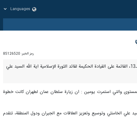
رمز الخبر:
85126520
طهران / 30 ايار/مايو/ارنا- قال وزير الخارجية الايراني حسین أميرعبد اللهيان: إن سياسة حسن الجوار للحكومة الـ13، القائمة على القيادة الحكيمة لقائد الثورة الإسلامية اية الله السيد علي
المستوى والتي استمرت يومين : ان زيارة سلطان عمان لطهران كانت خطوة
سيد علي الخامنئي وتوسيع وتعزيز العلاقات مع الجيران ودول المنطقة، تتقدم