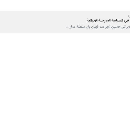
ي
في السياسة الخارجية الايرانية
ى لبنان
اریع لتطوير العلاقات مع باكو
ة عمان
مفاوضات فيينا بعزيمة جدية وجدول عمل واضح
ن الملف النووي الإيراني