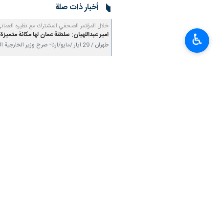
أخبار ذات صلة
خلال المؤتمر الصحفي المشترك مع نظيره العمان
امير عبداللهيان: سلطنة عمان لها مكانة متميزة 
♿︎
طهران / 29 ايار /مايو/ارنا- صرح وزير الخارجية الايراني حسين امير عبداللهيان بان سلطنة عمان…
امير عبداللهيان يغادر سوريا متوجها ال
أمير عبد اللهيان: لدينا الكثير من المش
امیرعبداللهيان يغادر طهران متوجها الى سلطن
طهران/27 کانون الاول/ دیسمبر/ارنا- غادر وزير الخارجیة "حسين اميرعبداللهيان" مساء اليوم الثلاثاء…
امير عبداللهيان : طهران حاضرة في 
أمير عبداللهيان: عمان لديها مبادرات جدية بشأ
طهران/ 26نيسان/ ابريل/ إرنا- قال وزير الخارجية الإيراني "حسين أمير عبداللهيان"، إن سلطنة عمان…
تعليقك