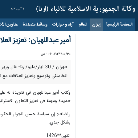
٦ آب ٢٠٢٦
الصفحة الرئيسية
إيران
العالم
آراء و حوارات
وسائط متعددة
عناوين الأخب
أمير عبداللهيان: تعزيز ا
٣٠‏/٠٥‏/٢٠٢٣، ١١:٤١ ص
الخامنئي وتوسيع وتعزيز العلاقات مع 
وکتب أمير عبداللهيان في تغريدة له ع
جديدة ومهمة في تعزيز التعاون الاسترات
واضاف: إن سياسة حسن الجوار للحكومة ال
بشكل جدي.
انتهی**1426