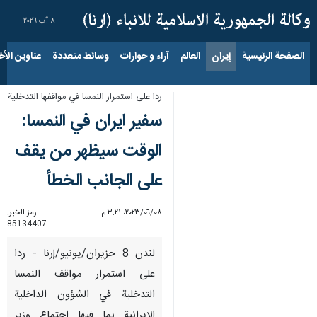
٨ آب ٢٠٢٦
الصفحة الرئيسية
إيران
العالم
آراء و حوارات
وسائط متعددة
عناوين الأخب
ردا على استمرار النمسا في مواقفها التدخلية
سفير ايران في النمسا:
الوقت سيظهر من يقف
على الجانب الخطأ
٠٨‏/٠٦‏/٢٠٢٣، ٣:٢١ م
رمز الخبر:
85134407
لندن 8 حزيران/يونيو/إرنا - ردا
على استمرار مواقف النمسا
التدخلية في الشؤون الداخلية
الإيرانية بما فيها اجتماع وزير