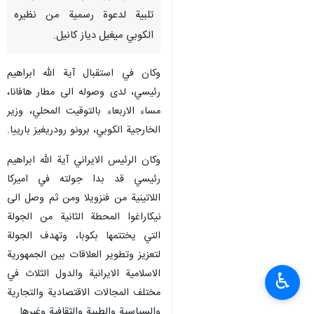
تلبية لدعوة رسمية من نظيره
الكوبي ميغيل دياز كانيل.
وكان في استقبال آية الله ابراهيم
رئيسي، لدى وصوله الى مطار هافانا،
مساء الاربعاء بالتوقيت المحلي، وزير
الخارجية الكوبي، برونو رودريغيز بارييا.
وكان الرئيس الايراني آية الله ابراهيم
رئيسي قد بدا جولته في اميركا
اللاتينية من فنزويلا ومن ثم وصل الى
نيكاراغوا المحطة الثانية من الجولة
التي يختتمها بكوبا، وتهدف الجولة
لتعزيز وتطوير العلاقات بين الجمهورية
الاسلامية الايرانية والدول الثلاث في
♿︎
مختلف المجالات الاقتصادية والتجارية
والسياسية والطبية والثقافية وغيرها.