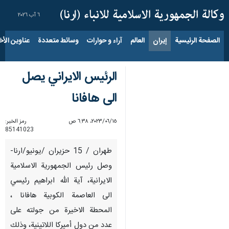
٦ آب ٢٠٢٦
الصفحة الرئيسية
إيران
العالم
آراء و حوارات
وسائط متعددة
عناوين الأخب
الرئيس الايراني يصل
الى هافانا
١٥‏/٠٦‏/٢٠٢٣، ٦:٣٨ ص
رمز الخبر:
85141023
طهران / 15 حزيران /يونيو/ارنا-
وصل رئيس الجمهورية الاسلامية
الايرانية، آية الله ابراهيم رئيسي
الى العاصمة الكوبية هافانا ،
المحطة الاخيرة من جولته على
عدد من دول أميركا اللاتينية، وذلك