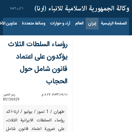
٦ آب ٢٠٢٦
الصفحة الرئيسية
إيران
العالم
آراء و حوارات
وسائط متعددة
عناوين الأخب
رؤساء السلطات الثلاث
يؤكدون على اعتماد
قانون شامل حول
الحجاب
٠١‏/٠٧‏/٢٠٢٣، ٨:٢٧ م
رمز الخبر:
85156929
طهران / 1 تموز / يوليو / ارنا-اكد
رؤساء السلطات الايرانية الثلاث،
على ضرورة اعتماد قانون شامل