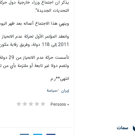
يذكر ان اجتماع وزراء خارجية دول حركة ع
التحديات الجديدة".
وينهي هذا الاجتماع أعماله بعد ظهر اليوم
2011 إلى 118 دولة، وفريق رقابة مكون من 18 دولة و10 منظمات.
وتضم دولا غير تابعة أو ملتزمة بأي من ت
انتهى**ر.م
إيران
سياسة
٠ Persons
سمات