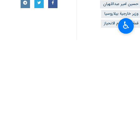
حسین امیر عبداللهیان
وزير خارجية بيلاروسيا
♿︎
قمة حركة عدم الانحياز
تعليقك