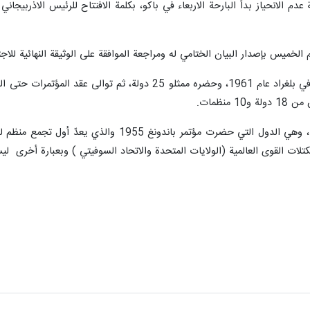
دم الانحياز بدأ البارحة الاربعاء في باكو، بكلمة الافتتاح للرئيس الاذربيج
 الخميس بإصدار البيان الختامي له ومراجعة الموافقة على الوثيقة النهائية للاجت
تأسست حركة عدم الانحياز من 29 دولة، وهي الدول الت
كتلات القوى العالمية (الولايات المتحدة والاتحاد السوفيتي ) وبعبارة أخرى ليس