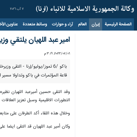
٧ آب ٢٠٢٦
الصفحة الرئيسية
إيران
العالم
آراء و حوارات
وسائط متعددة
عناوين الأخب
امير عبد اللهيان يلتقي وزي
٠٦‏/٠٧‏/٢٠٢٣، ٣:١٩ م
باكو /6 تموز/يوليو/إرنا - التق
قاعة المؤتمرات في باكو وتداولا مسير ا
التطورات الاقليمية وسبل تعزيز العلاقات ال
وخلال هذه اللقاء أكد الطرفان على متابعة
وكان أمير عبد اللهيان قد التقى ايضا عل