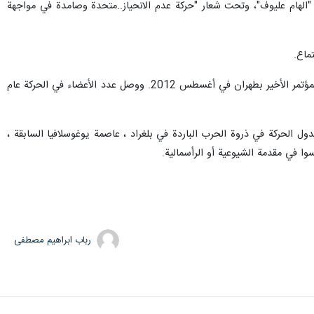
اني "الهام عليوف"، وتحت شعار "حركة عدم الانحياز..متحدة وصامدة في مواجهة
ماع.
وانعقد المؤتمر الأول لحركة عدم الانحياز في بلغراد عام 1961، وحضره ممثلو 25 دولة، ثم توالى عقد المؤتمرات حتى المؤتمر الأخير بطهران في أغسطس 2012. ووصل عدد الأعضاء في الحركة عام
ي حضرت مؤتمر باندونغ 1955 والذي يعدّ أول تجمع منظم لدول الحركة في ذروة الحرب الباردة في بلغراد ، عاصمة يوغوسلافيا السابقة ،
وا في مقدمة الشيوعية أو الرأسمالية.
رباب ابراهیم مصطفی