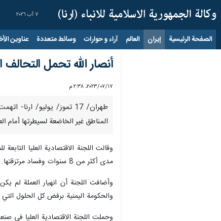
٧ آب ٢٠٢٦
الصفحة الرئيسية
إيران
العالم
آراء و حوارات
وسائط متعددة
عناوين الأخب
أنصار الله تحمل التحالف 
١٧‏/٠٧‏/٢٠٢٣، ٢:٣٨ م
طهران/ 17 تموز/ يوليو/ ارن
المناطق غير الخاضعة لسيطرتها أمام الع
وقالت اللجنة الاقتصادية العليا التابع
مدى أكثر من 8 سنوات وفساد مرتزقتها.
وأضافت اللجنة أن انهيار العملة لم يك
والحكومة اليمنية برفض كل الحلول التي 
وحملت اللجنة الاقتصادية العليا في صنع