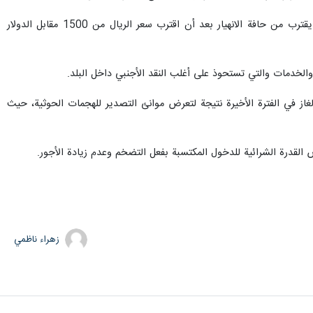
وكان محمد جمال الشعيبي، أستاذ الاقتصاد السياسي في جامعة عدن، أكد أن الاقتصاد اليمني في المناطق المحررة يقترب من حافة الانهيار بعد أن اقترب سعر الريال من 1500 مقابل الدولار
والخدمات والتي تستحوذ على أغلب النقد الأجنبي داخل البلد.
لغاز في الفترة الأخيرة نتيجة لتعرض موانئ التصدير للهجمات الحوثية، حيث
 القدرة الشرائية للدخول المكتسبة بفعل التضخم وعدم زيادة الأجور.
زهراء ناظمي