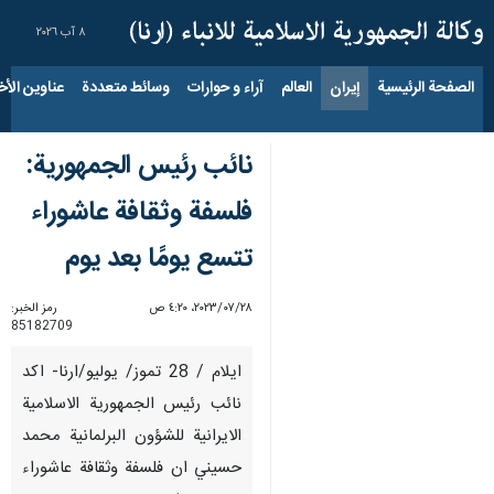
٨ آب ٢٠٢٦
الصفحة الرئيسية
إيران
العالم
آراء و حوارات
وسائط متعددة
عناوين الأخب
نائب رئيس الجمهورية:
فلسفة وثقافة عاشوراء
تتسع يومًا بعد يوم
٢٨‏/٠٧‏/٢٠٢٣، ٤:٢٠ ص
رمز الخبر:
85182709
ايلام / 28 تموز/ يوليو/ارنا- اكد
نائب رئيس الجمهورية الاسلامية
الايرانية للشؤون البرلمانية محمد
حسيني ان فلسفة وثقافة عاشوراء