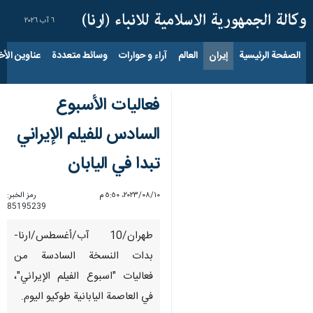
٦ آب ٢٠٢٦
الصفحة الرئيسية
إيران
العالم
آراء و حوارات
وسائط متعددة
عناوين الأخب
فعاليات الأسبوع
السادس للفيلم الإيراني
تبدا في اليابان
١٠‏/٠٨‏/٢٠٢٣، ٥:٥٠ م
رمز الخبر:
85195239
طهران/10 آب/أغسطس/ارنا-
بدات النسخة السادسة من
فعاليات "اسبوع الفيلم الإيراني"،
في العاصمة اليابانية طوكيو اليوم.