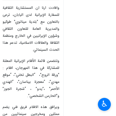
وافادت ارنا ان المستشارية الثقافية
للسفارة الإيرانية لدى اليابان، ترعى
بالتعاون مع "بلدية ميناتوي" طوكيو
والمديرية العامة للتعاون الثقافي
وشؤون الإيرانيين في الخارج ومنظمة
الثقافة والعلاقات الاسلامية، تدعم هذا
الحدث السينمائي.
وتتضمن قائمة الأفلام الإيرانية المعلنة
للمشاركة في هذا المهرجان، افلام :
"ورقة الروح”، “البطل تختي”، “موقع
مهدي”، “معجزة بيناسان”، “الهندي
الأحمر” ،”يدو” ، “شجرة الجوز”
و”الحارس الشخصي”.
♿︎
ويرافق هذه الافلام فريق فني يضم
ممثلين ومخرجين سينمائيين من