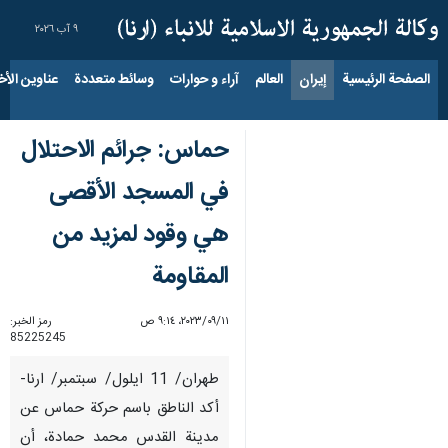
٩ آب ٢٠٢٦
الصفحة الرئيسية
إيران
العالم
آراء و حوارات
وسائط متعددة
عناوين الأخب
حماس: جرائم الاحتلال
في المسجد الأقصى
هي وقود لمزيد من
المقاومة
١١‏/٠٩‏/٢٠٢٣، ٩:١٤ ص
رمز الخبر:
85225245
طهران/ 11 ايلول/ سبتمبر/ ارنا-
أكد الناطق باسم حركة حماس عن
مدينة القدس محمد حمادة، أن