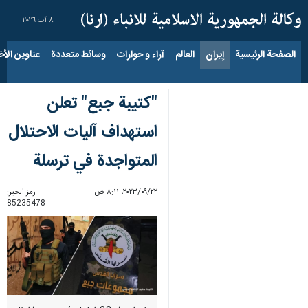
٨ آب ٢٠٢٦
الصفحة الرئيسية
إيران
العالم
آراء و حوارات
وسائط متعددة
عناوين الأخب
"كتيبة جبع" تعلن
استهداف آليات الاحتلال
المتواجدة في ترسلة
٢٢‏/٠٩‏/٢٠٢٣، ٨:١١ ص
رمز الخبر:
85235478