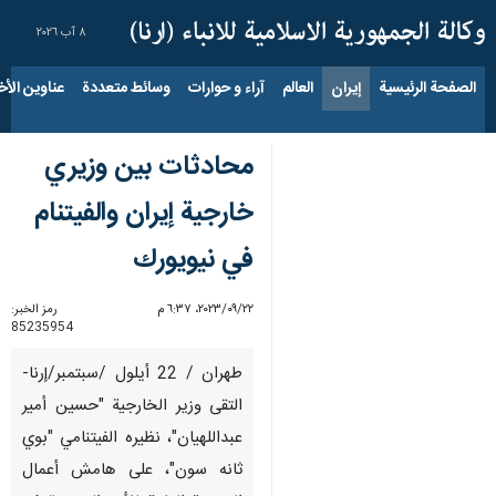
٨ آب ٢٠٢٦
الصفحة الرئيسية
إيران
العالم
آراء و حوارات
وسائط متعددة
عناوين الأخب
محادثات بين وزيري
خارجية إيران والفيتنام
في نيويورك
٢٢‏/٠٩‏/٢٠٢٣، ٦:٣٧ م
رمز الخبر:
85235954
طهران / 22 أيلول /سبتمبر/إرنا-
التقى وزير الخارجية "حسين أمير
عبداللهيان"، نظيره الفيتنامي "بوي
ثانه سون"، على هامش أعمال