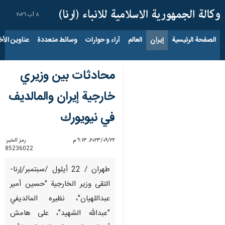
٨ آب ٢٠٢٦
الصفحة الرئيسية
إيران
العالم
آراء و حوارات
وسائط متعددة
عناوين الأخب
محادثات بين وزيري
خارجية إيران والمالديف
في نيويورك
٢٢‏/٠٩‏/٢٠٢٣، ٩:١٣ م
رمز الخبر:
85236022
طهران / 22 أيلول /سبتمبر/إرنا-
التقى وزير الخارجية "حسين أمير
عبداللهيان"، نظيره المالديفي
"عبدالله الشهيد"، على هامش