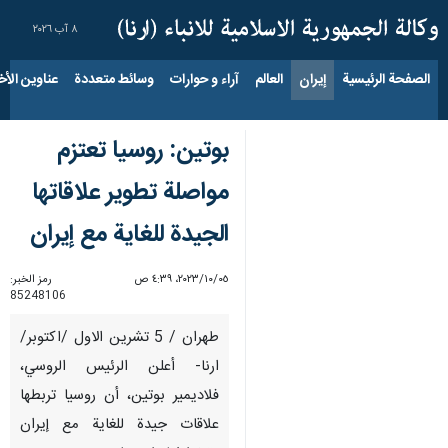
٨ آب ٢٠٢٦
الصفحة الرئيسية
إيران
العالم
آراء و حوارات
وسائط متعددة
عناوين الأخب
بوتين: روسيا تعتزم
مواصلة تطوير علاقاتها
الجيدة للغاية مع إيران
٠٥‏/١٠‏/٢٠٢٣، ٤:٣٩ ص
رمز الخبر:
85248106
طهران / 5 تشرين الاول /اكتوبر/
ارنا- أعلن الرئيس الروسي،
فلاديمير بوتين، أن روسيا تربطها
علاقات جيدة للغاية مع إيران