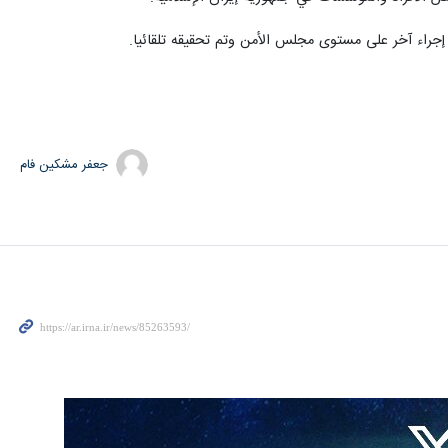
جعفر مشکین فام