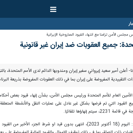
ار
س مجلس الأمن تزامنا مع انتهاء القيود الصاروخية الإيرانية
حدة: جميع العقوبات ضد إيران غير قانونية
/اكتوبر/ارنا- أعلن أمير سعيد إيرواني سفير إيران ومندوبها الدائم لدى الأمم المتحد
يرواني: ان جميع القيود التي تم فرضها بشكل غير عادل على عمليات النقل والأنشطة ال
م إنهاؤها تلقائيًا.
وسبق أن أعلنت وزارة الخارجية الإيرانية: اليوم (18 أكتوبر 2023)، انتهى بد
قنيات ذات الصلة، بما في ذلك توقيف الاموال والقيود المالية المفروضة على بع