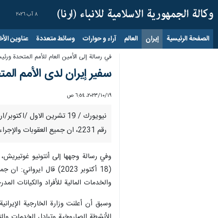
٨ آب ٢٠٢٦
الصفحة الرئيسية
إيران
العالم
آراء و حوارات
وسائط متعددة
عناوين الأخب
في رسالة إلى الأمين العام للأمم المتحدة ورئي
سفير إيران لدى الأمم المت
١٩‏/١٠‏/٢٠٢٣، ٦:٥٤ ص
نيويورك / 19 تشرين الاول 
رقم 2231، ان جميع العقوبات والإجراءات التقييدية المفروضة على إيران بما في ذلك العقوبات المفروضة بذريعة البرنامج النووي ، لا أساس لها وغير عادلة وغير قانونية.
(18 أكتوبر 2023) قال ا
والخدمات المالية للأفراد والكيانات المدرجة في قائمة 2231، سيت
الأنشطة الصاروخية وتبادل الخدمات والت