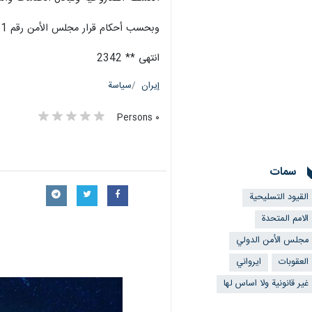
وبحسب أحكام قرار مجلس الأمن رقم 2231، فإن انتهاء هذه القيود لم يتطلب الموافقة على القرار أو إصدار بيان أو أي إجراء آخر على مستوى مجلس الأمن وتم تحقيقه تلقائيا.
انتهى ** 2342
إيران
سياسة
٠ Persons
سمات
القيود التسليحية
الامم المتحدة
مجلس الأمن الدولي
العقوبات
ايرواني
غير قانونية ولا اساس لها