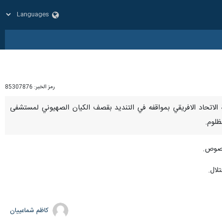
رمز الخبر:
85307876